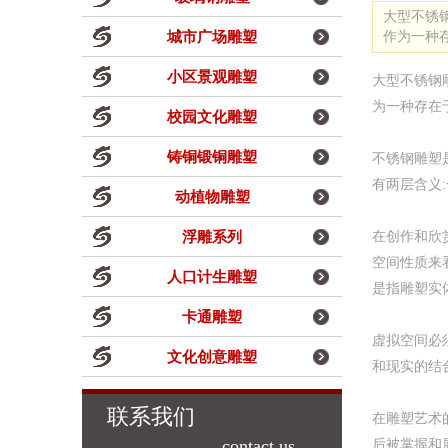
大型不锈
城市广场雕塑
作为一种
小区景观雕塑
大型不锈钢
为一种存在
校园文化雕塑
铸铜锻铜雕塑
不锈钢雕塑
有两层含义
动植物雕塑
浮雕系列
在创作和欣
空间性质来
人口计生雕塑
是指雕塑实
卡通雕塑
虚拟空间必
文化创意雕塑
和现实的结
联系我们
在雕塑艺术
contact us
后被掌握和