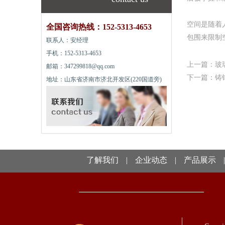
空间是随着
全国咨询热线：152-5313-4653
包围来限制
联系人：安经理
手机：152-5313-4653
上一篇：
玻
邮箱：347299818@qq.com
下一篇：
铸
地址：山东省济南市济北开发区(220国道旁)
了解我们
|
企业动态
|
产品展示
|