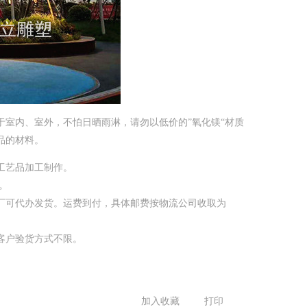
室内、室外，不怕日晒雨淋，请勿以低价的”氧化镁“材质
品的材料。
工艺品加工制作。
。
厂可代办发货。运费到付，具体邮费按物流公司收取为
客户验货方式不限。
加入收藏
打印