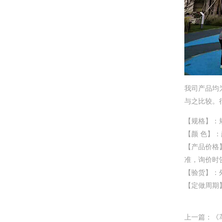
我司产品均
与之比较。
【规格】：
【颜 色】
【产品价格
准，询价时
【验货】：
【定做周期】
上一篇：
《