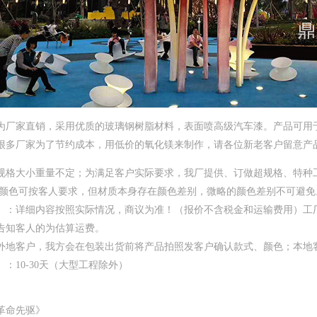
为厂家直销，采用优质的玻璃钢树脂材料，表面喷高级汽车漆。产品可用于
很多厂家为了节约成本，用低价的氧化镁来制作，请各位新老客户留意产
规格大小重量不定；为满足客户实际要求，我厂提供、订做超规格、特种
：颜色可按客人要求，但材质本身存在颜色差别，微略的颜色差别不可避免
】：详细内容按照实际情况，商议为准！（报价不含税金和运输费用）工
告知客人的为估算运费。
外地客户，我方会在包装出货前将产品拍照发客户确认款式、颜色；本地
：10-30天（大型工程除外）
革命先驱》